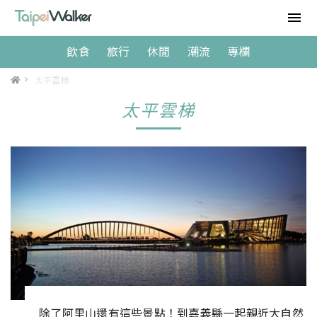
飲食
旅行
休閒
潮流
專欄
>
太平雲梯
太平雲梯
除了阿里山還有這些景點！到嘉義縣一起親近大自然