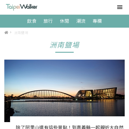
飲食
旅行
休閒
潮流
專欄
>
洲南鹽場
洲南鹽場
除了阿里山還有這些景點！到嘉義縣一起親近大自然