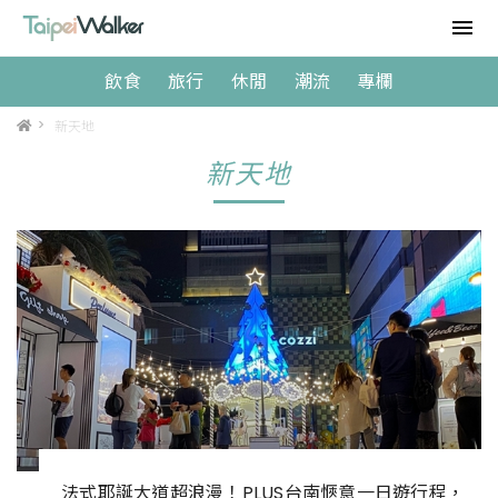
飲食
旅行
休閒
潮流
專欄
>
新天地
新天地
法式耶誕大道超浪漫！PLUS台南愜意一日遊行程，