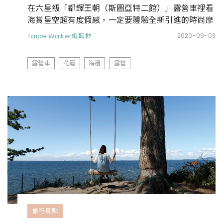
在六星級「都鐸王朝（斯圖亞特二館）」露營車裡看
海賞星空超有度假感，一定要體驗全新引進的時尚摩
登露營車
TaipeiWalker編輯群
2020-09-03
露營車
花蓮
海邊
露營
旅行景點