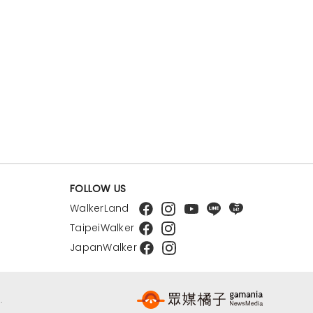
FOLLOW US
WalkerLand
TaipeiWalker
JapanWalker
.