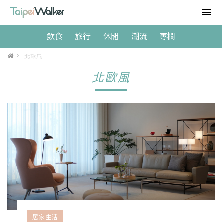
飲食
旅行
休閒
潮流
專欄
>
北歐風
北歐風
居家生活