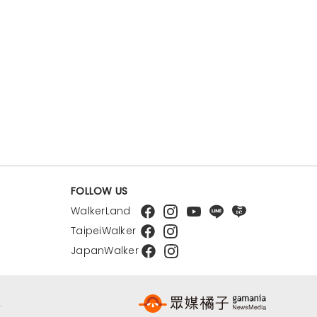
FOLLOW US
WalkerLand
TaipeiWalker
JapanWalker
.