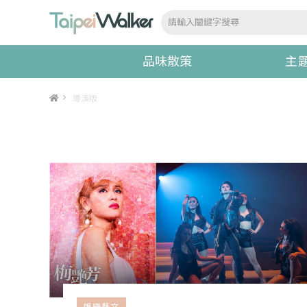
品味散策
主
>
導演版
娛樂藝文