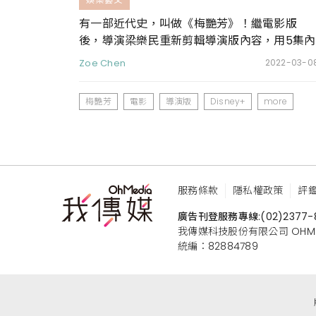
有一部近代史，叫做《梅艷芳》！繼電影版
後，導演梁樂民重新剪輯導演版內容，用5集內
容將梅艷芳生平故事說得更完整
Zoe Chen
2022-03-0
梅艷芳
電影
導演版
Disney+
more
服務條款
隱私權政策
評
廣告刊登服務專線:
(02)2377-
我傳媒科技股份有限公司 OHMEDIA
統編：82884789