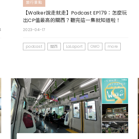
旅行景點
【Walker說走就走】Podcast EP179：怎麼玩
出CP值最高的關西？聽完這一集就知道啦！
4
2023-04-17
podcast
關西
LaLaport
OMO
more