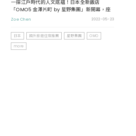
一探江戶時代的人文底蘊！日本全新飯店
「OMO5 金澤片町 by 星野集團」新開幕，座
落美食之都石川縣金澤市
Zoe Chen
2022-05-23
日本
國外旅遊住宿推薦
星野集團
OMO
more