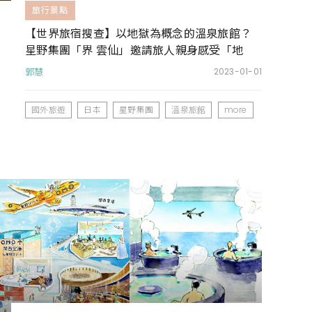
旅行景點
【世界旅宿搜查】以地獄為概念的溫泉旅館？
星野集團「界 雲仙」邀請旅人親身感受「地
獄」能量
郭慧
2023-01-01
國外旅遊
日本
星野集團
溫泉旅館
more