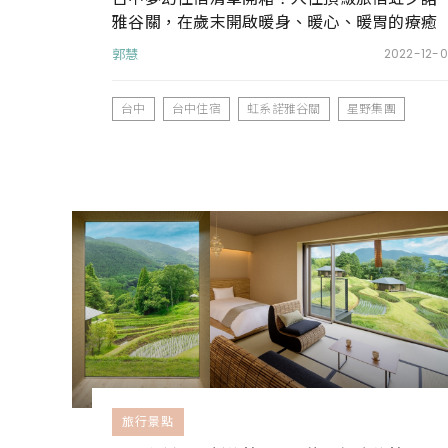
雅谷關，在歲末開啟暖身、暖心、暖胃的療癒
之旅
郭慧
2022-12-0
台中
台中住宿
虹系諾雅谷關
星野集團
旅行景點