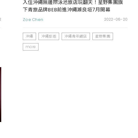
入住沖繩無邊際泳池旅店玩翻天！星野集團旗
下青旅品牌BEB前進沖繩瀨良垣7月開幕
2
Zoe Chen
2022-06-20
沖繩
沖繩旅遊
沖繩青年飯店
星野集團
more