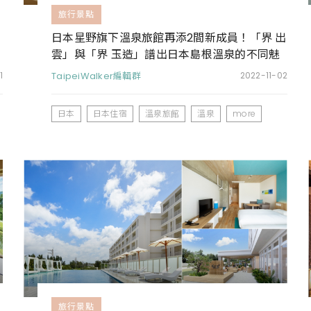
旅行景點
日本星野旗下溫泉旅館再添2間新成員！「界 出
雲」與「界 玉造」譜出日本島根溫泉的不同魅
力
1
TaipeiWalker編輯群
2022-11-02
日本
日本住宿
溫泉旅館
溫泉
more
旅行景點