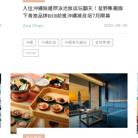
入住沖繩無邊際泳池旅店玩翻天！星野集團旗
下青旅品牌BEB前進沖繩瀨良垣7月開幕
2
Zoe Chen
2022-06-20
沖繩
沖繩旅遊
沖繩青年飯店
星野集團
more