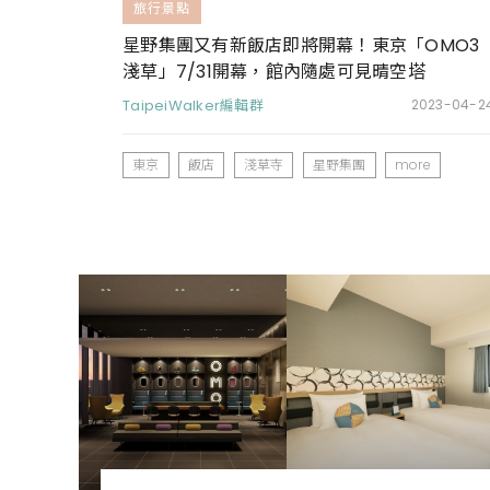
旅行景點
星野集團又有新飯店即將開幕！東京「OMO3
淺草」7/31開幕，館內隨處可見晴空塔
TaipeiWalker編輯群
2023-04-2
東京
飯店
淺草寺
星野集團
more