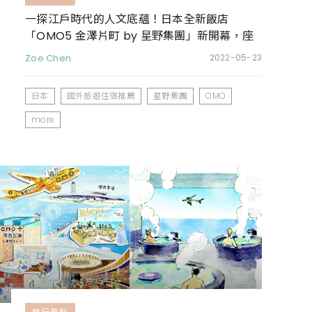
一探江戶時代的人文底蘊！日本全新飯店
「OMO5 金澤片町 by 星野集團」新開幕，座
落美食之都石川縣金澤市
Zoe Chen
2022-05-23
日本
國外旅遊住宿推薦
星野集團
OMO
more