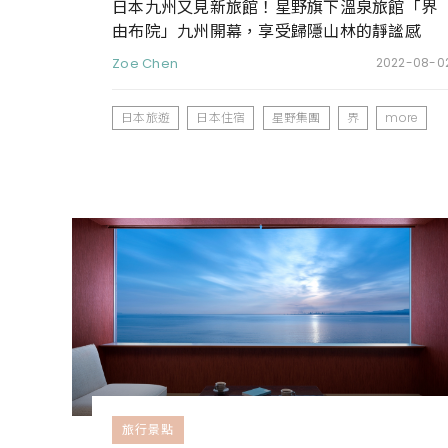
日本九州又見新旅館！星野旗下溫泉旅館「界
由布院」九州開幕，享受歸隱山林的靜謐感
Zoe Chen
2022-08-0
日本旅遊
日本住宿
星野集團
界
more
旅行景點