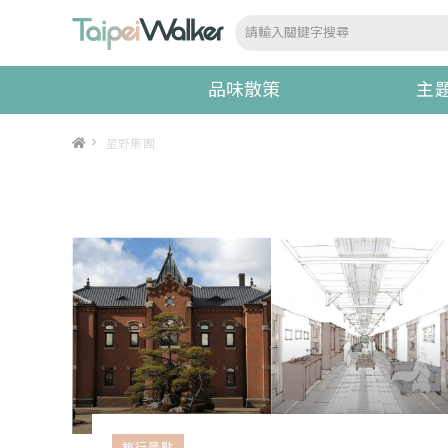
品味散策
主
>
星野集團
旅行景點