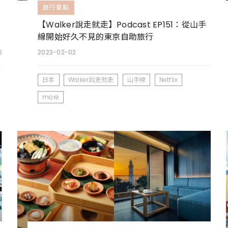
旅行景點
【Walker說走就走】Podcast EP151：從山手
線開始好久不見的東京自助旅行
6
2023-02-02
日本
Walker說走就走
山手線
Netflix
more