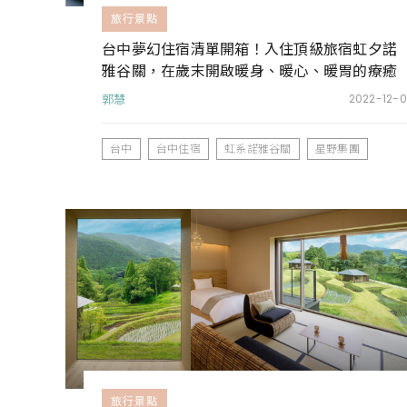
旅行景點
台中夢幻住宿清單開箱！入住頂級旅宿虹夕諾
雅谷關，在歲末開啟暖身、暖心、暖胃的療癒
之旅
郭慧
2022-12-0
台中
台中住宿
虹系諾雅谷關
星野集團
旅行景點