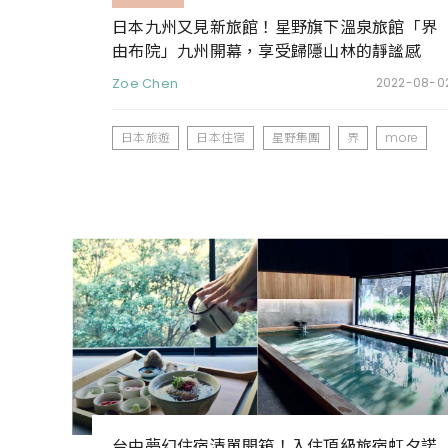
日本九州又見新旅館！星野旗下溫泉旅館「界
由布院」九州開幕，享受歸隱山林的靜謐感
Zoe Chen
2022-08-0
日本旅遊
日本住宿
星野集團
界
more
台中夢幻住宿清單開箱！入住頂級旅宿虹夕諾