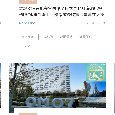
誰說KTV只能在室內唱？日本星野熱海酒店把
卡啦OK搬到海上，邊唱歌邊欣賞海景實在太療
癒
5
Nara Chou
2023-08-20
國外旅遊
日本旅遊
靜岡景點
靜岡住宿
more