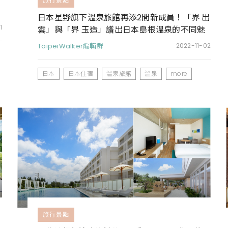
旅行景點
日本星野旗下溫泉旅館再添2間新成員！「界 出
1
雲」與「界 玉造」譜出日本島根溫泉的不同魅
力
TaipeiWalker編輯群
2022-11-02
日本
日本住宿
溫泉旅館
溫泉
more
旅行景點