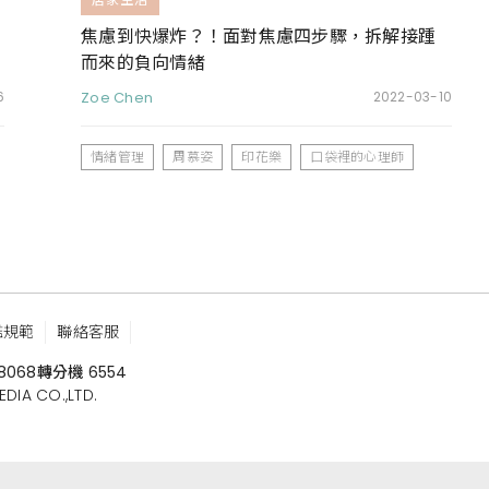
焦慮到快爆炸？！面對焦慮四步驟，拆解接踵
而來的負向情緒
6
Zoe Chen
2022-03-10
情緒管理
周慕姿
印花樂
口袋裡的心理師
鑑規範
聯絡客服
8068
轉分機 6554
 CO.,LTD.