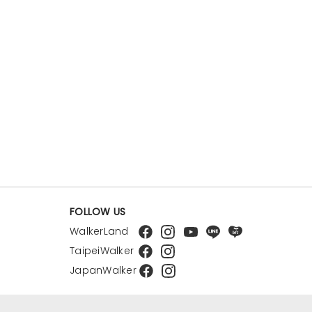
FOLLOW US
WalkerLand
TaipeiWalker
JapanWalker