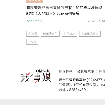
將夏天過成自己喜歡的形狀！印花樂以地圖路
線推《大地旅人》印花系列提袋
Zoe Chen
2022-06-0
印花樂
印花帆布包
印花設計
大地旅人系列
more
服務條款
隱私權政策
評
廣告刊登服務專線:
(02)2377-
我傳媒科技股份有限公司 OHMEDIA
統編：82884789