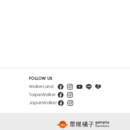
FOLLOW US
WalkerLand
TaipeiWalker
JapanWalker
.