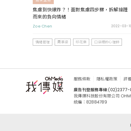
焦慮到快爆炸？！面對焦慮四步驟，拆解接踵
而來的負向情緒
Zoe Chen
2022-03-1
情緒管理
周慕姿
印花樂
口袋裡的心理師
服務條款
隱私權政策
評
廣告刊登服務專線:
(02)2377-
我傳媒科技股份有限公司 OHMEDIA
統編：82884789