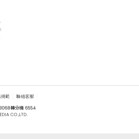
孟
1
鑑規範
聯絡客服
8068
轉分機 6554
 CO.,LTD.