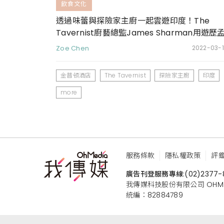
飲食文化
透過味蕾與探險家主廚一起雲遊印度！The
Tavernist廚藝總監James Sharman用遊歷
買的經驗，打造餐桌上的「孟買奇遇記」
Zoe Chen
2022-03-1
金普頓酒店
The Tavernist
探險家主廚
印度
more
服務條款
隱私權政策
評
廣告刊登服務專線:
(02)2377-
我傳媒科技股份有限公司 OHMEDIA
統編：82884789