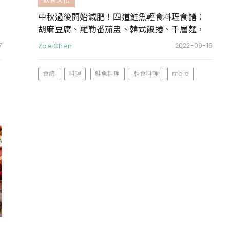
中秋過後開始減肥！四道鮭魚輕食料理食譜：
胡麻豆腐、羅勒番茄盅、韓式飯捲、千層麵，
也可以當消夜
7
Zoe Chen
2022-09-16
食譜
料理
鮭魚料理
輕食料理
more