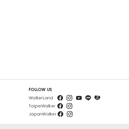
FOLLOW US
WalkerLand
TaipeiWalker
JapanWalker