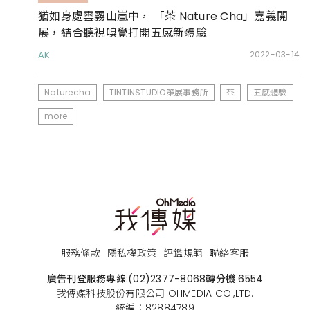
猶如身處雲霧山嵐中， 「茶 Nature Cha」嘉義開
展，結合聽視嗅覺打開五感新體驗
AK
2022-03-14
Naturecha
TINTINSTUDIO策展事務所
茶
五感體驗
more
服務條款
隱私權政策
評鑑規範
聯絡客服
廣告刊登服務專線:
(02)2377-8068
轉分機 6554
我傳媒科技股份有限公司 OHMEDIA CO.,LTD.
統編：82884789