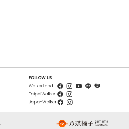
FOLLOW US
WalkerLand
TaipeiWalker
JapanWalker
.