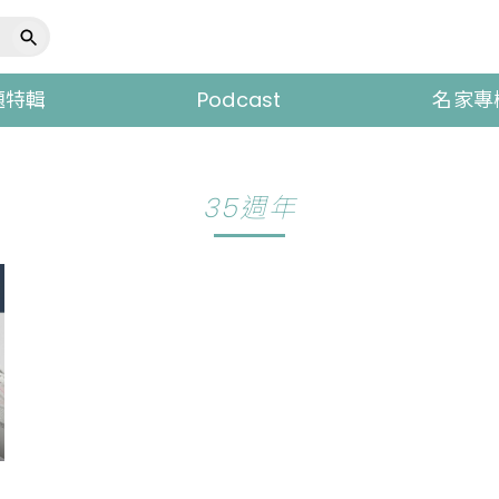
題特輯
Podcast
名家專
35週年