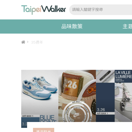
品味散策
主
>
35週年
潮流時尚