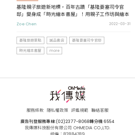
基隆親子旅遊新地標，百年古蹟「基隆要塞司令官
邸」變身成「時光繪本書屋」！用親子工作坊與繪本
書展等50場藝文活動與孩子享受共讀時光
Zoe Chen
2022-03-31
基隆旅遊景點
誠品書店
基隆要塞司令官邸
時光繪本書屋
more
服務條款
隱私權政策
評鑑規範
聯絡客服
廣告刊登服務專線:
(02)2377-8068
轉分機 6554
我傳媒科技股份有限公司 OHMEDIA CO.,LTD.
統編：82884789