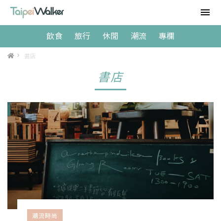
飲食
旅行
休閒
潮流
專欄
>
書店
書店
潮流時尚