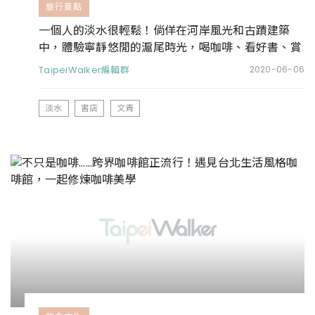
旅行景點
一個人的淡水很輕鬆！倘佯在河岸風光和古蹟建築
中，體驗寧靜悠閒的滬尾時光，喝咖啡、看好書、賞
古蹟，淡水其實很好玩。
TaipeiWalker編輯群
2020-06-06
淡水
書店
文青