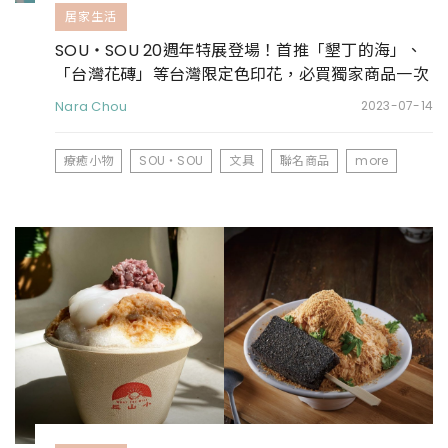
居家生活
SOU・SOU 20週年特展登場！首推「墾丁的海」、
「台灣花磚」等台灣限定色印花，必買獨家商品一次
看
Nara Chou
2023-07-14
療癒小物
SOU・SOU
文具
聯名商品
more