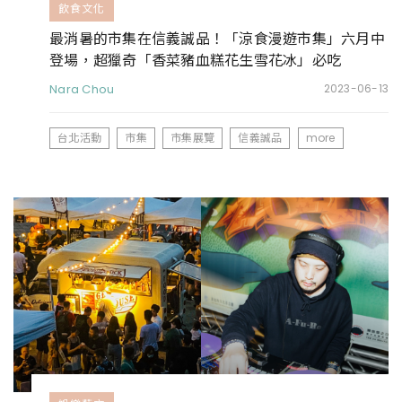
飲食文化
最消暑的市集在信義誠品！「涼食漫遊市集」六月中
登場，超獵奇「香菜豬血糕花生雪花冰」必吃
Nara Chou
2023-06-13
台北活動
市集
市集展覽
信義誠品
more