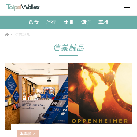
飲食
旅行
休閒
潮流
專欄
>
信義誠品
信義誠品
娛樂藝文