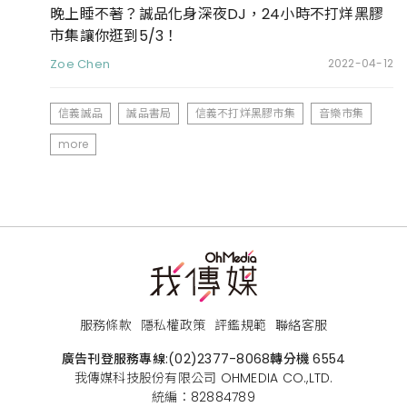
晚上睡不著？誠品化身深夜DJ，24小時不打烊黑膠
市集讓你逛到5/3！
Zoe Chen
2022-04-12
信義誠品
誠品書局
信義不打烊黑膠市集
音樂市集
more
服務條款
隱私權政策
評鑑規範
聯絡客服
廣告刊登服務專線:
(02)2377-8068
轉分機 6554
我傳媒科技股份有限公司 OHMEDIA CO.,LTD.
統編：82884789