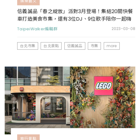
娛樂藝文
信義誠品「春之綻放」派對3月登場！集結20間快餐
車打造美食市集，還有3位DJ、9位歌手陪你一起嗨
TaipeiWalker編輯群
2023-03-08
台北市集
台北景點
信義誠品
市集
more
旅行景點