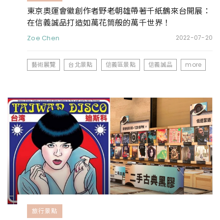
東京奧運會徽創作者野老朝雄帶著千紙鶴來台開展：
在信義誠品打造如萬花筒般的萬千世界！
Zoe Chen
2022-07-20
藝術展覽
台北景點
信義區景點
信義誠品
more
旅行景點