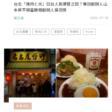
台北「挽肉と米」日台人氣爆發之因？專訪創辦人山
本昇平與富錦樹創辦人吳羽傑
張芝維
2023-07-16
台北餐廳
挽肉と米
漢堡排
赤峰街
more
飲食文化