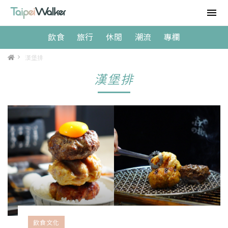
飲食
旅行
休閒
潮流
專欄
>
漢堡排
漢堡排
飲食文化