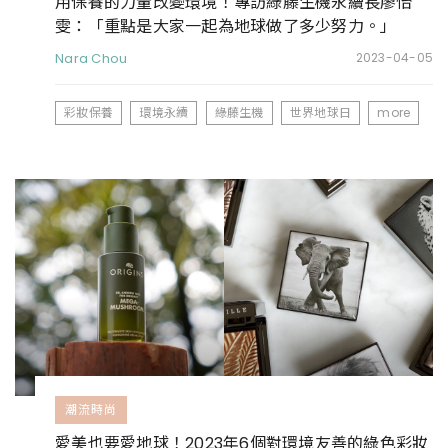
用保養的力量改變環境！專訪綠藤生機永續長廖怡
雯：「重點是大家一起為地球做了多少努力。」
Nara Chou
2023-04-05
彩妝保養
環境永續
綠藤生機
世界地球日
more
潮流時尚
愛美也要愛地球！2023年6個對環境友善的綠色彩妝