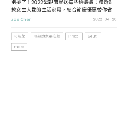
別挑了！2022母親節就送這些給媽媽：精選8
款女生大愛的生活家電，結合節慶優惠替你省
荷包
Zoe Chen
2022-04-26
母親節
母親節家電推薦
Pinkoi
Beutii
more