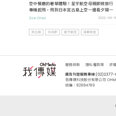
空中餐廳的奢華體驗！星宇航空母親節微旅行
專機起飛，飛到日本宮古島上空一邊看夕陽一
邊在機艙內享受米其林一星奢華料理
Zoe Chen
2022-04-1
微出國
母親節
星宇航空
雄獅旅遊
服務條款
隱私權政策
評
廣告刊登服務專線:
(02)2377-
我傳媒科技股份有限公司 OHMEDIA
統編：82884789