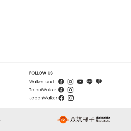
FOLLOW US
WalkerLand
TaipeiWalker
JapanWalker
.