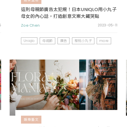
這則母親節廣告太犯規！日本UNIQLO用小丸子
母女的內心話，打造創意文案大藏哭點
5
Zoe Chen
2023-05-11
Uniqlo
母親節
廣告
櫻桃小丸子
more
娛樂藝文