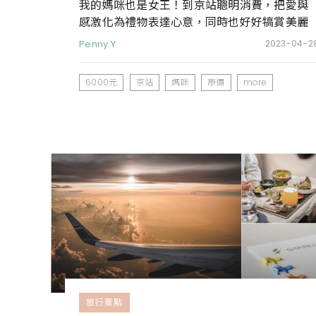
我的媽咪也是女王！到京站聰明消費，把愛與
感激化為禮物表達心意，同時也好好犒賞美麗
自信的自己。
Penny.Y
2023-04-2
6000元
京站
媽咪
原價
more
旅行景點