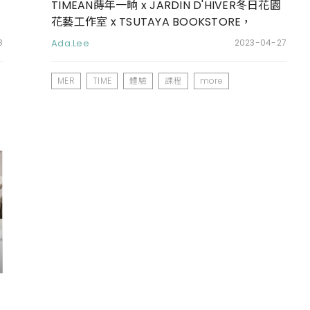
TIMEAN蒔年一晌 x JARDIN D'HIVER冬日花園
花藝工作室 x TSUTAYA BOOKSTORE，
ROOMER Pre-launch Event攜手展現歐式花
8
Ada.Lee
2023-04-27
藝狂想帶來創新與感動
MER
TIME
體驗
課程
more