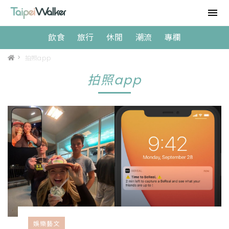
飲食
旅行
休閒
潮流
專欄
>
拍照app
拍照app
娛樂藝文