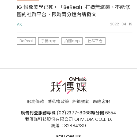
IG 假象美學已死，「BeReal」打造無濾鏡、不能修
圖的社群平台，限時兩分鐘內請發文
AK
2022-04-19
BeReal
手機app
拍照app
社群平台
服務條款
隱私權政策
評鑑規範
聯絡客服
廣告刊登服務專線:
(02)2377-8068
轉分機 6554
我傳媒科技股份有限公司 OHMEDIA CO.,LTD.
統編：82884789
FOLLOW US