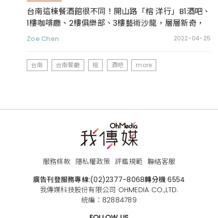
台南這棟餐酒館很不同！開山路「榕 洋行」B1酒吧、
1樓咖啡廳、2樓俱樂部、3樓藝術沙龍，層層新奇，
顛覆餐酒館既定印象
Zoe Chen
2022-04-25
台南
台南餐廳
榕
酒吧
more
服務條款
隱私權政策
評鑑規範
聯絡客服
廣告刊登服務專線:
(02)2377-8068
轉分機 6554
我傳媒科技股份有限公司 OHMEDIA CO.,LTD.
統編：82884789
FOLLOW US