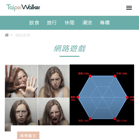
飲食
旅行
休閒
潮流
專欄
>
網路遊戲
網路遊戲
娛樂藝文