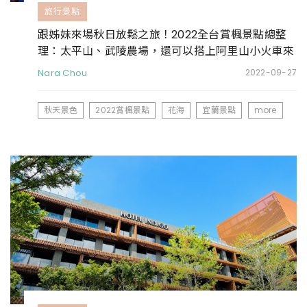
旅行景點
跟姊妹來場秋日放鬆之旅！2022全台賞楓景點總整
理：太平山、武陵農場，還可以搭上阿里山小火車來
場森林之旅
Nara Chou
2022-09-27
秋天景色
2022賞楓景點
花海
宜蘭景點
more