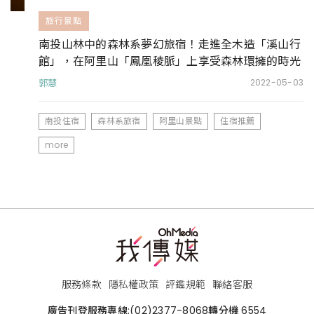
旅行景點
南投山林中的森林系夢幻旅宿！走進全木造「溪山行
館」，在阿里山「鳳凰稜脈」上享受森林環擁的時光
郭慧
2022-05-03
南投住宿
森林系旅宿
阿里山景點
住宿推薦
more
服務條款
隱私權政策
評鑑規範
聯絡客服
廣告刊登服務專線:
(02)2377-8068
轉分機 6554