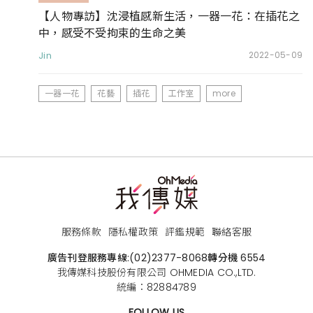
【人物專訪】沈浸植感新生活，一器一花：在插花之
中，感受不受拘束的生命之美
Jin
2022-05-09
一器一花
花藝
插花
工作室
more
服務條款
隱私權政策
評鑑規範
聯絡客服
廣告刊登服務專線:
(02)2377-8068
轉分機 6554
我傳媒科技股份有限公司 OHMEDIA CO.,LTD.
統編：82884789
FOLLOW US