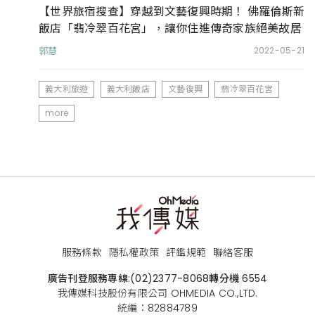
【世界旅宿搜查】穿越到文藝復興時期！ 佛羅倫斯新
飯店「翡冷翠百花宮」，讓你住進傳奇家族絕美故居
郭慧
2022-05-21
義大利旅遊
義大利飯店
文藝復興
翡冷翠百花宮
more
服務條款
隱私權政策
評鑑規範
聯絡客服
廣告刊登服務專線:
(02)2377-8068
轉分機 6554
我傳媒科技股份有限公司 OHMEDIA CO.,LTD.
統編：82884789