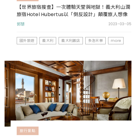
【世界旅宿搜查】一次體驗天堂與地獄！義大利山澗
旅宿Hotel Hubertus以「倒反設計」顛覆旅人想像
郭慧
2023-03-05
國外旅遊
義大利
義大利飯店
多洛米蒂
more
旅行景點