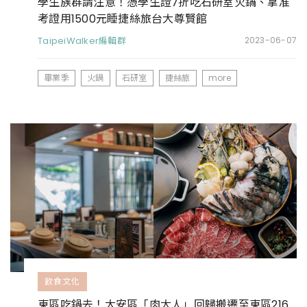
學生族群請注意！憑學生證7折吃石研室火鍋、拿准
考證用1500元睡捷絲旅台大尊賢館
TaipeiWalker編輯群
2023-06-07
畢業季
火鍋
石研室
捷絲旅
more
飲食文化
東區吃鍋去！大安區「肉大人」回歸搬遷至東區216