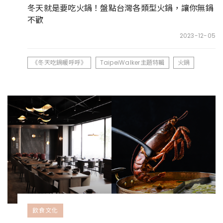
冬天就是要吃火鍋！盤點台灣各類型火鍋，讓你無鍋
不歡
2023-12-05
《冬天吃鍋暖呼呼》
TaipeiWalker主題特輯
火鍋
飲食文化