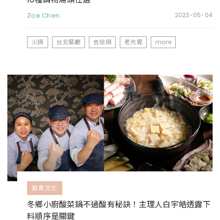
Zoe Chen
2023-05-04
火鍋
台北餐廳
吉拾鍋
老先覺
more
飲食文化
冬鄉小廚酸菜鍋不過酸有秘訣！主理人白宇皓透露下
料順序是關鍵