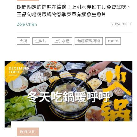
期間限定的鮮味在這邊！上引水產推干貝免費試吃、
王品旬嚐精緻鍋物春季菜單有鰤魚生魚片
Zoe Chen
2024-03-11
火鍋
生魚片
上引水產
旬嚐精緻鍋物
more
飲食文化