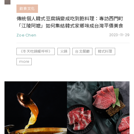
飲食文化
傳統個人韓式豆腐鍋變成吃到飽料理：專訪西門町
「江陵阿嬤」如何集結韓式家鄉味成台灣平價美食
Zoe Chen
2023-11-29
《冬天吃鍋暖呼呼》
火鍋
台北餐廳
韓式料理
more