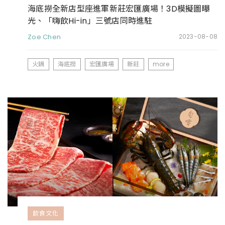
海底撈全新店型座進軍新莊宏匯廣場！3D模擬圖曝
光、「嗨飲Hi-in」三號店同時進駐
Zoe Chen
2023-08-08
火鍋
海底撈
宏匯廣場
新莊
more
飲食文化