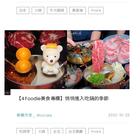
日本
火鍋
牛大腸鍋
壽喜燒
more
【4Foodie美食專欄】悄悄進入吃鍋的季節
專欄作家_ 4foodie
2022-10-23
吃鍋季
火鍋
台北
台北餐廳
more