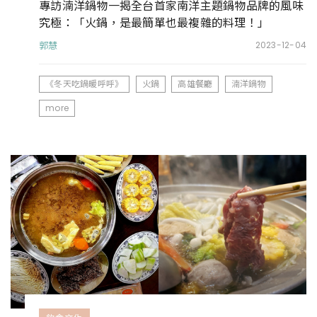
專訪湳洋鍋物一揭全台首家南洋主題鍋物品牌的風味
究極：「火鍋，是最簡單也最複雜的料理！」
郭慧
2023-12-04
《冬天吃鍋暖呼呼》
火鍋
高雄餐廳
湳洋鍋物
more