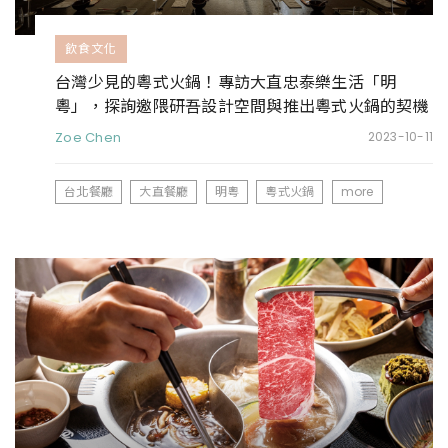
飲食文化
台灣少見的粵式火鍋！專訪大直忠泰樂生活「明
粵」，探詢邀隈研吾設計空間與推出粵式火鍋的契機
Zoe Chen
2023-10-11
台北餐廳
大直餐廳
明粵
粵式火鍋
more