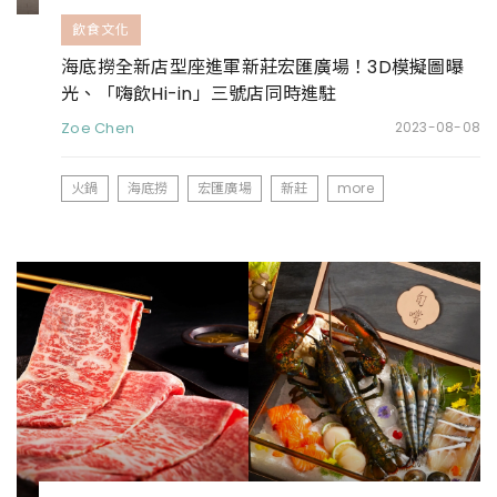
飲食文化
海底撈全新店型座進軍新莊宏匯廣場！3D模擬圖曝
光、「嗨飲Hi-in」三號店同時進駐
Zoe Chen
2023-08-08
火鍋
海底撈
宏匯廣場
新莊
more