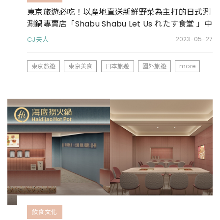
東京旅遊必吃！以產地直送新鮮野菜為主打的日式涮
涮鍋專賣店「Shabu Shabu Let Us れたす食堂 」中
目黒本店
CJ夫人
2023-05-27
東京旅遊
東京美食
日本旅遊
國外旅遊
more
飲食文化