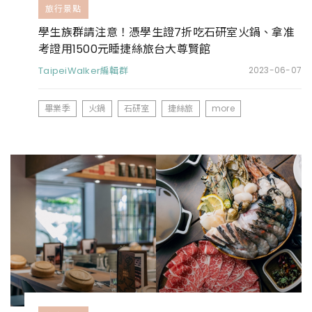
旅行景點
學生族群請注意！憑學生證7折吃石研室火鍋、拿准
考證用1500元睡捷絲旅台大尊賢館
TaipeiWalker編輯群
2023-06-07
畢業季
火鍋
石研室
捷絲旅
more