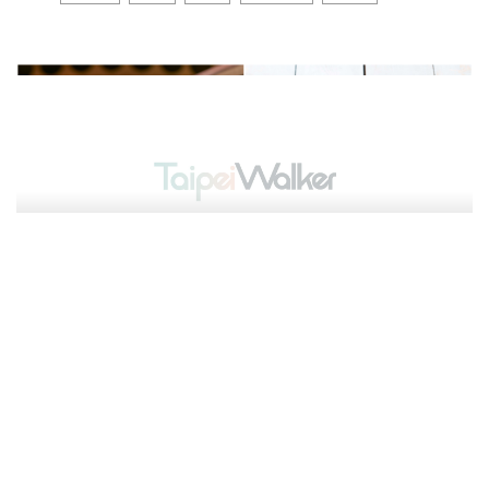
飲食文化
春日美學視覺饗宴，春鰹日本和牛涮涮鍋品嚐「初
鰹」海中紅寶石美味
AK
2022-03-09
和牛
和牛47
黑毛屋
春鰹
more