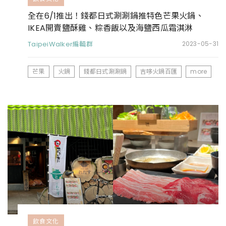
全在6/1推出！錢都日式涮涮鍋推特色芒果火鍋、
IKEA開賣鹽酥雞、粽香飯以及海鹽西瓜霜淇淋
TaipeiWalker編輯群
2023-05-31
芒果
火鍋
錢都日式涮涮鍋
吉哆火鍋百匯
more
飲食文化