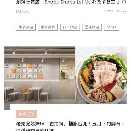
涮鍋專賣店「Shabu Shabu Let Us れたす食堂 」中
目黒本店
CJ夫人
2023-05-27
東京旅遊
東京美食
日本旅遊
國外旅遊
more
飲食文化
老先覺姊妹牌「吉拾鍋」插旗台北！五月下旬開幕、
10種鍋物湯頭任選