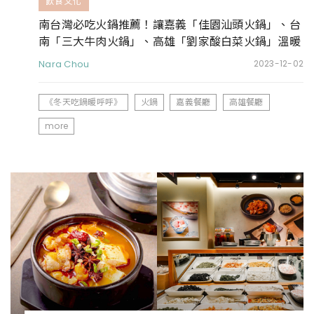
飲食文化
南台灣必吃火鍋推薦！讓嘉義「佳園汕頭火鍋」、台
南「三大牛肉火鍋」、高雄「劉家酸白菜火鍋」溫暖
你的胃
Nara Chou
2023-12-02
《冬天吃鍋暖呼呼》
火鍋
嘉義餐廳
高雄餐廳
more