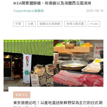
IKEA開賣鹽酥雞、粽香飯以及海鹽西瓜霜淇淋
TaipeiWalker編輯群
2023-05-31
芒果
火鍋
錢都日式涮涮鍋
吉哆火鍋百匯
more
飲食文化
東京旅遊必吃！以產地直送新鮮野菜為主打的日式涮