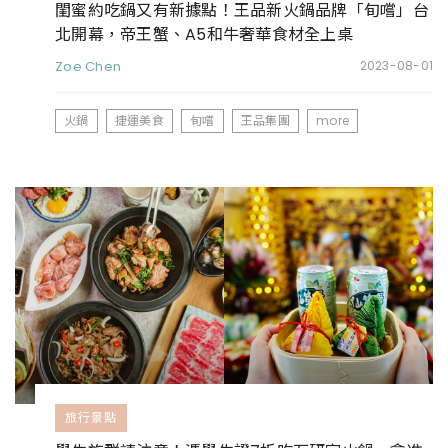
閨蜜約吃鍋又有新據點！王品新火鍋品牌「旬嚐」台
北開幕，帝王蟹、A5和牛奢華食材全上桌
Zoe Chen
2023-08-01
火鍋
捷運美食
旬嚐
王品集團
more
旅行景點