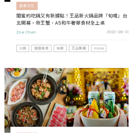
飲食文化
閨蜜約吃鍋又有新據點！王品新火鍋品牌「旬嚐」台
北開幕，帝王蟹、A5和牛奢華食材全上桌
Zoe Chen
2023-08-01
火鍋
捷運美食
旬嚐
王品集團
more