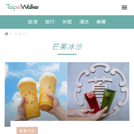
飲食
旅行
休閒
潮流
專欄
>
芒果冰沙
芒果冰沙
飲食文化