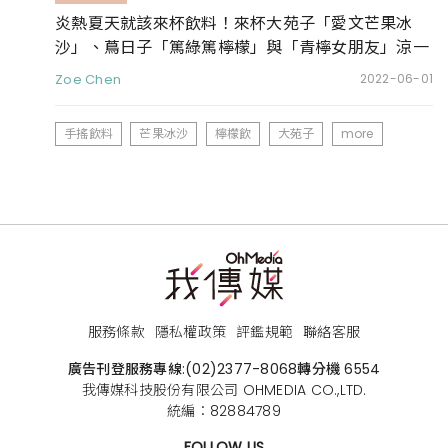
炎熱夏天就該來杯飲料！來杯大苑子「愛文芒果冰
沙」、蔦日子「篤綠篤檸檬」與「青檸女朋友」涼一
下
Zoe Chen
2022-06-01
手搖飲料
芒果冰沙
檸檬飲
大苑子
more
服務條款
隱私權政策
評鑑規範
聯絡客服
廣告刊登服務專線:
(02)2377-8068
轉分機 6554
我傳媒科技股份有限公司 OHMEDIA CO.,LTD.
統編：82884789
FOLLOW US