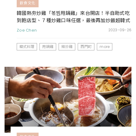
飲食文化
韓國熱夯炒雞「볶찜甩鍋雞」來台開店！半自助式吃
到飽店型、７種炒雞口味任選，最後再加炒飯超韓式
Zoe Chen
2023-09-26
韓式料理
甩鍋雞
辣炒雞
西門町
more