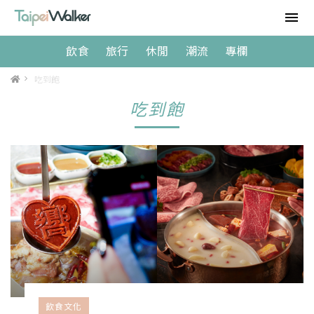
飲食
旅行
休閒
潮流
專欄
>
吃到飽
吃到飽
飲食文化