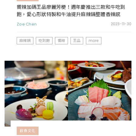
嚮辣加碼王品廖麗芳梗！週年慶推出三款和牛吃到
飽，愛心形狀特製和牛油提升麻辣鍋整體香辣感
Zoe Chen
2023-11-30
麻辣鍋
吃到飽
嚮辣
王品
more
飲食文化