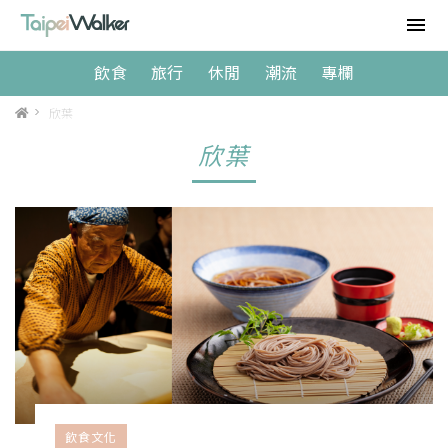
飲食
旅行
休閒
潮流
專欄
>
欣葉
欣葉
飲食文化