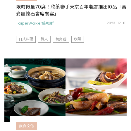
限時限量70席！欣葉聯手東京百年老店推出10品「蕎
麥麵懷石會席餐宴」
TaipeiWalker編輯群
2023-12-01
日式料理
職人
蕎麥麵
欣葉
飲食文化