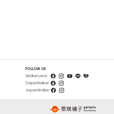
FOLLOW US
WalkerLand
TaipeiWalker
JapanWalker
.