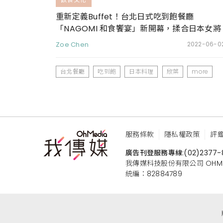
重新定義Buffet！台北日式吃到飽餐廳
「NAGOMI 和食饗宴」新開幕，揉合日本女將
文化，讓吃飯講究不將就
Zoe Chen
2022-06-0
台北餐廳
吃到飽
日本料理
欣葉
more
服務條款
隱私權政策
評
廣告刊登服務專線:
(02)2377-
我傳媒科技股份有限公司 OHMEDIA
統編：82884789