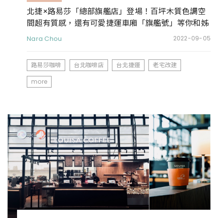
北捷×路易莎「總部旗艦店」登場！百坪木質色調空
間超有質感，還有可愛捷運車廂「旗艦號」等你和姊
妹來拍照
Nara Chou
2022-09-05
路易莎咖啡
台北咖啡店
台北捷運
老宅改建
more