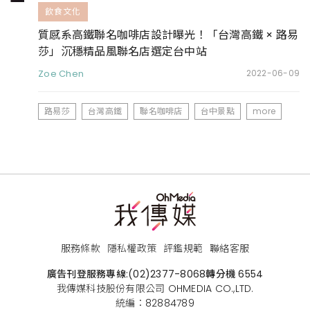
飲食文化
質感系高鐵聯名咖啡店設計曝光！「台灣高鐵 × 路易
莎」沉穩精品風聯名店選定台中站
Zoe Chen
2022-06-09
路易莎
台灣高鐵
聯名咖啡店
台中景點
more
服務條款
隱私權政策
評鑑規範
聯絡客服
廣告刊登服務專線:
(02)2377-8068
轉分機 6554
我傳媒科技股份有限公司 OHMEDIA CO.,LTD.
統編：82884789