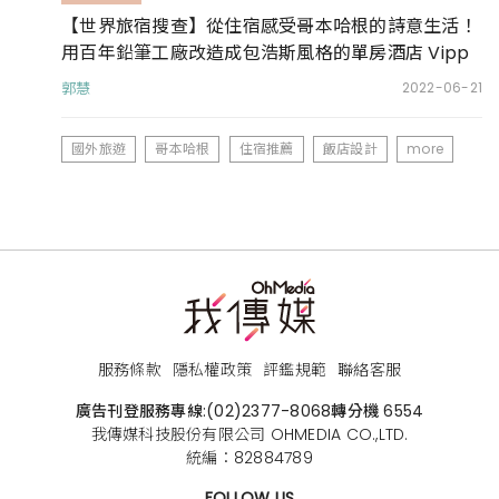
【世界旅宿搜查】從住宿感受哥本哈根的詩意生活！
用百年鉛筆工廠改造成包浩斯風格的單房酒店 Vipp
Pencil Case
郭慧
2022-06-21
國外旅遊
哥本哈根
住宿推薦
飯店設計
more
服務條款
隱私權政策
評鑑規範
聯絡客服
廣告刊登服務專線:
(02)2377-8068
轉分機 6554
我傳媒科技股份有限公司 OHMEDIA CO.,LTD.
統編：82884789
FOLLOW US