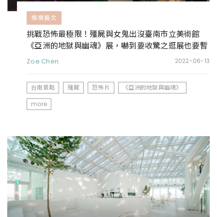
娛樂藝文
挑戰恐怖最極限！殭屍與女鬼出沒臺南市立美術館
《亞洲的地獄與幽魂》展，嚇到要收驚之逛展也要暫
時停止呼吸？
Zoe Chen
2022-06-13
台南景點
殭屍
恐怖片
《亞洲的地獄與幽魂》
more