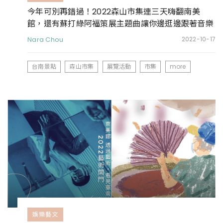
今年可別再錯過！2022森山市集連三天嗨翻南美
館，還有蘇打綠阿福策展主題曲讓你邊逛邊跟著音樂
Chill
Nara Chou
2022-10-17
台南景點
森山市集
展覽活動
市集
more
娛樂藝文