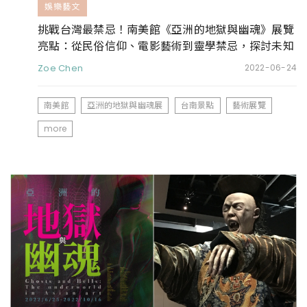
娛樂藝文
挑戰台灣最禁忌！南美館《亞洲的地獄與幽魂》展覽
亮點：從民俗信仰、電影藝術到靈學禁忌，探討未知
世界
Zoe Chen
2022-06-24
南美館
亞洲的地獄與幽魂展
台南景點
藝術展覽
more