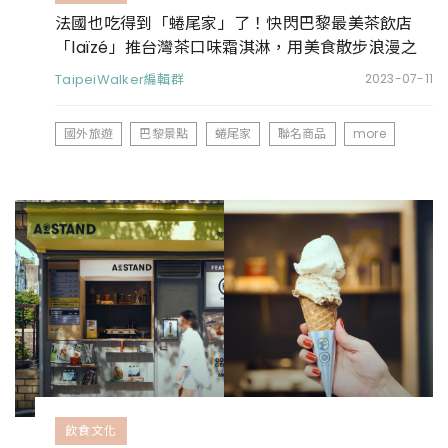
法國也吃得到「蜷尾家」了！快閃巴黎最美茶飲店
「laïzé」推台灣茶口味霜淇淋，用美食散步浪漫之
都
TaipeiWalker編輯群
2023-07-11
國外旅遊
巴黎景點
蜷尾家
聯名商品
more
飲食文化