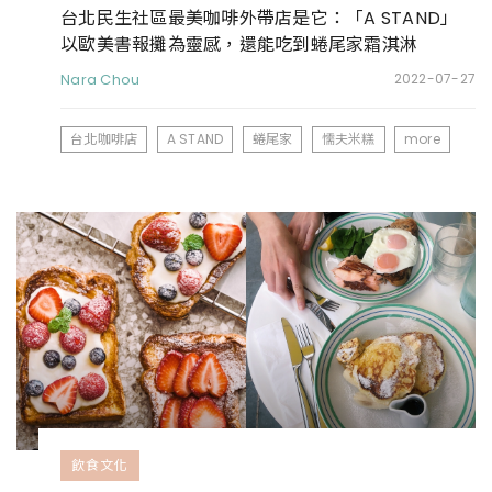
台北民生社區最美咖啡外帶店是它：「A STAND」
以歐美書報攤為靈感，還能吃到蜷尾家霜淇淋
Nara Chou
2022-07-27
台北咖啡店
A STAND
蜷尾家
懦夫米糕
more
飲食文化