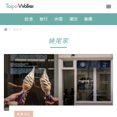
飲食
旅行
休閒
潮流
專欄
>
蜷尾家
蜷尾家
飲食文化