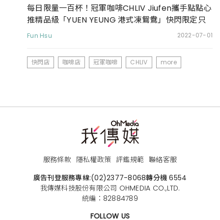
每日限量一百杯！冠軍咖啡CHLIV Jiufen攜手點點心
推精品級「YUEN YEUNG 港式凍鴛鴦」快閃限定只
有這裡喝得到！
Fun Hsu
2022-07-01
快閃店
咖啡店
冠軍咖啡
CHLIV
more
服務條款
隱私權政策
評鑑規範
聯絡客服
廣告刊登服務專線:
(02)2377-8068
轉分機 6554
我傳媒科技股份有限公司 OHMEDIA CO.,LTD.
統編：82884789
FOLLOW US