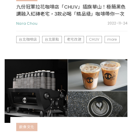
九份冠軍拉花咖啡店「CHLIV」插旗華山！極簡黑色
調融入紅磚老宅，3款必喝「精品級」咖啡帶你一次
看
Nara Chou
2022-11-24
台北咖啡店
台北景點
老宅改建
CHLIV
more
飲食文化