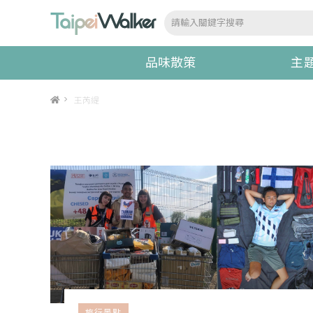
品味散策
主
>
王芮緹
旅行景點