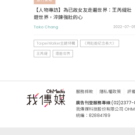
【人物專訪】為已故女友走遍世界：王芮緹壯
遊世界，淬鍊強壯的心
Tako Chang
2022-07-0
TaipeiWalker主題特輯
《用壯遊紀念長大》
王芮緹
環遊世界
服務條款
隱私權政策
評
廣告刊登服務專線:
(02)2377-
我傳媒科技股份有限公司 OHMEDIA
統編：82884789