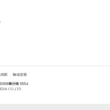
5
鑑規範
聯絡客服
8068
轉分機 6554
 CO.,LTD.