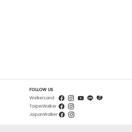
FOLLOW US
WalkerLand
TaipeiWalker
JapanWalker