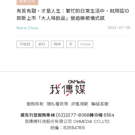
飲食文化
有苦有甜，才是人生：繁忙的日常生活中，就用這10
款新上市「大人味飲品」營造療癒儀式感
Nara Chou
2022-07-06
手搖飲
飲料
咖啡
茶
more
服務條款
隱私權政策
評鑑規範
聯絡客服
廣告刊登服務專線:
(02)2377-8068
轉分機 6554
我傳媒科技股份有限公司 OHMEDIA CO.,LTD.
統編：82884789