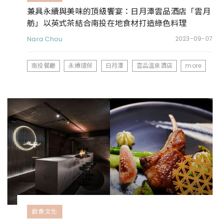
兼具永續與美味的頂級饗宴：日月潭雲品酒店「雲月
舫」以英式茶結合南投在地食材打造綠色料理
Nara Chou
2023-09-07
南投餐廳
永續環保
日月潭
雲品溫泉酒店
more
飲食文化