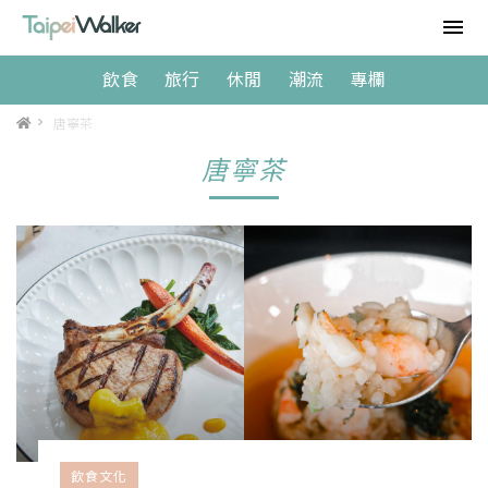
飲食
旅行
休閒
潮流
專欄
>
唐寧茶
唐寧茶
飲食文化