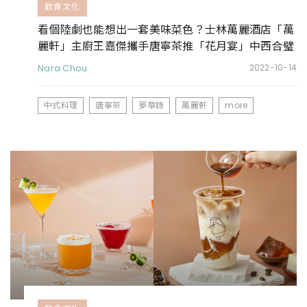
飲食文化
看個陸劇也能想出一套美味菜色？士林萬麗酒店「萬
麗軒」主廚王嘉傑攜手唐寧茶推「花月宴」中西合璧
菜色
Nara Chou
2022-10-14
中式料理
唐寧茶
夢華錄
萬麗軒
more