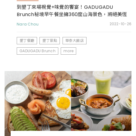
到墾丁來場視覺+味覺的饗宴！GADUGADU
Brunch秘境早午餐坐擁360度山海景色，將絕美恆
春半島景致收進眼底
Nara Chou
2022-10-26
墾丁餐廳
墾丁景點
華泰大飯店
GADUGADU Brunch
more