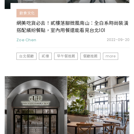
飲食文化
網美吃貨必去！貳樓落腳微風南山：全白系時尚裝潢
搭配繽紛餐點，室內用餐還能看見台北101
Zoe Chen
2022-09-20
台北餐廳
貳樓
早午餐推薦
餐廳推薦
more