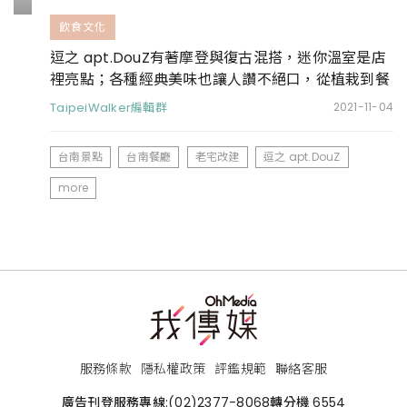
飲食文化
逗之 apt.DouZ有著摩登與復古混搭，迷你溫室是店
裡亮點；各種經典美味也讓人讚不絕口，從植栽到餐
點都能療癒人心
TaipeiWalker編輯群
2021-11-04
台南景點
台南餐廳
老宅改建
逗之 apt.DouZ
more
服務條款
隱私權政策
評鑑規範
聯絡客服
廣告刊登服務專線:
(02)2377-8068
轉分機 6554