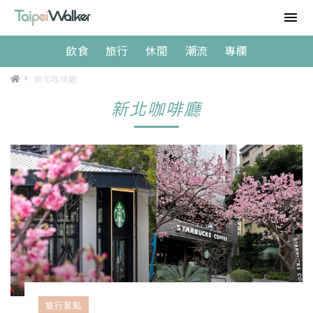
飲食
旅行
休閒
潮流
專欄
>
新北咖啡廳
新北咖啡廳
旅行景點