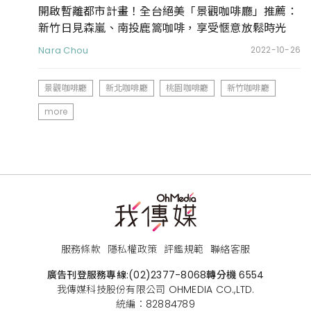
開啟暫離都市計畫！全台絕美「景觀咖啡廳」推薦：
新竹日見森嵐、南投鹿篙咖啡，享受愜意放鬆時光
Nara Chou
2022-10-26
景觀咖啡廳
新北咖啡廳
桃園咖啡廳
新竹咖啡廳
more
服務條款
隱私權政策
評鑑規範
聯絡客服
廣告刊登服務專線:
(02)2377-8068
轉分機 6554
我傳媒科技股份有限公司 OHMEDIA CO.,LTD.
統編：82884789