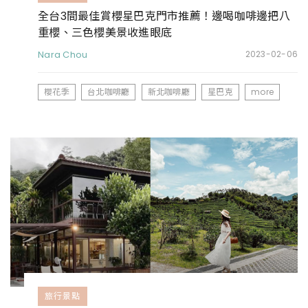
全台3間最佳賞櫻星巴克門市推薦！邊喝咖啡邊把八
重櫻、三色櫻美景收進眼底
Nara Chou
2023-02-06
櫻花季
台北咖啡廳
新北咖啡廳
星巴克
more
旅行景點