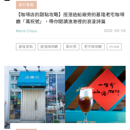
旅行景點
【咖啡店的甜點攻略】座落造船廠旁的基隆老宅咖啡
廳「萬祝號」，帶你閱讀漁港裡的浪漫詩篇
Nara Chou
2023-03-03
基隆景點
基隆咖啡廳
萬祝號
老宅咖啡廳
more