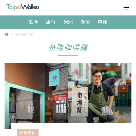
飲食
旅行
休閒
潮流
專欄
>
基隆咖啡廳
基隆咖啡廳
旅行景點