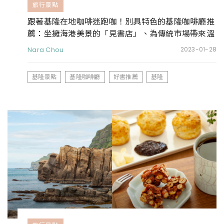
旅行景點
跟著基隆在地咖啡迷跑咖！別具特色的基隆咖啡廳推
薦：坐擁海港美景的「見書店」、為傳統市場帶來溫
暖的「小市場咖啡」
Nara Chou
2023-01-28
基隆景點
基隆咖啡廳
好書推薦
基隆