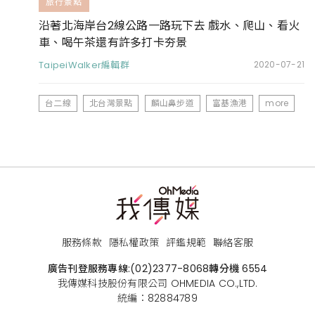
旅行景點
沿著北海岸台2線公路一路玩下去 戲水、爬山、看火
車、喝午茶還有許多打卡夯景
TaipeiWalker編輯群
2020-07-21
台二線
北台灣景點
麟山鼻步道
富基漁港
more
服務條款
隱私權政策
評鑑規範
聯絡客服
廣告刊登服務專線:
(02)2377-8068
轉分機 6554
我傳媒科技股份有限公司 OHMEDIA CO.,LTD.
統編：82884789