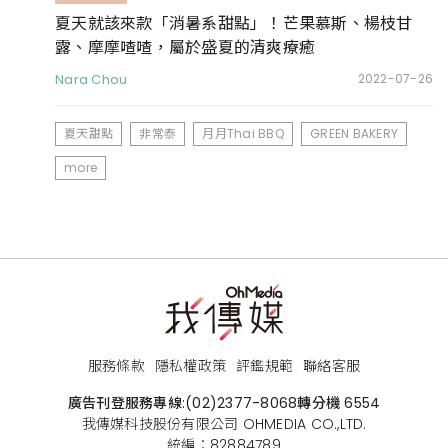
夏天就該來款「消暑系甜點」！芒果慕斯、楊枝甘
露、摩摩喳喳，屬於盛夏的清爽療癒
Nara Chou
2022-07-26
夏天甜點
非常泰
月月Thai BBQ
GREEN BAKERY
more
服務條款
隱私權政策
評鑑規範
聯絡客服
廣告刊登服務專線:
(02)2377-8068
轉分機 6554
我傳媒科技股份有限公司 OHMEDIA CO.,LTD.
統編：82884789