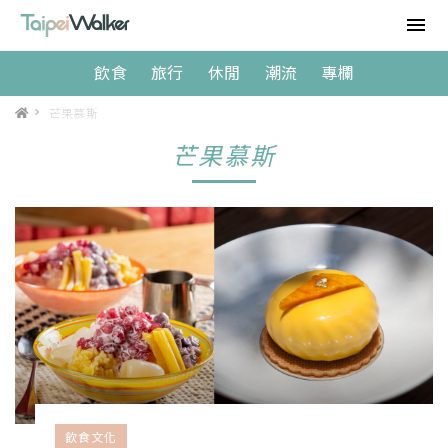
飲食
旅行
休閒
潮流
專欄
>
芒果慕斯
芒果慕斯
飲食文化