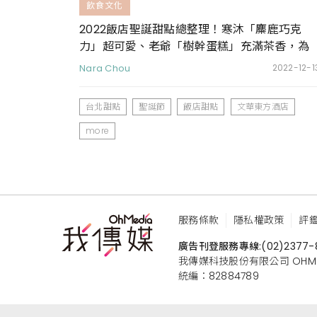
飲食文化
2022飯店聖誕甜點總整理！寒沐「麋鹿巧克
力」超可愛、老爺「樹幹蛋糕」充滿茶香，為
歡聚時光增加奢華儀式感
Nara Chou
2022-12-1
台北甜點
聖誕節
飯店甜點
文華東方酒店
more
服務條款
隱私權政策
評
廣告刊登服務專線:
(02)2377-
我傳媒科技股份有限公司 OHMEDIA
統編：82884789