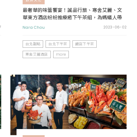
最奢華的味蕾饗宴！誠品行旅、寒舍艾麗、文
華東方酒店紛紛推療癒下午茶組，為螞蟻人帶
來午後小確幸
7
Nara Chou
2023-06-02
台北甜點
台北下午茶
飯店下午茶
寒舍艾麗酒店
more