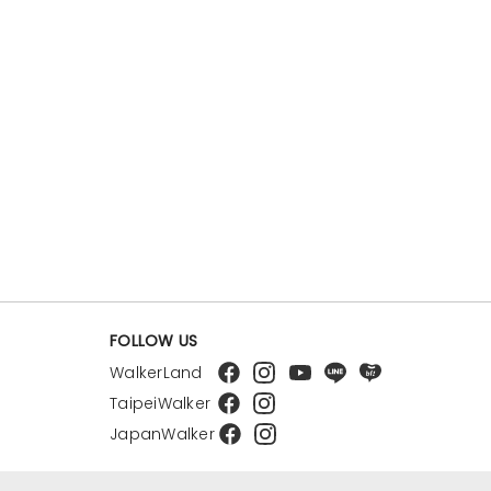
FOLLOW US
WalkerLand
TaipeiWalker
JapanWalker