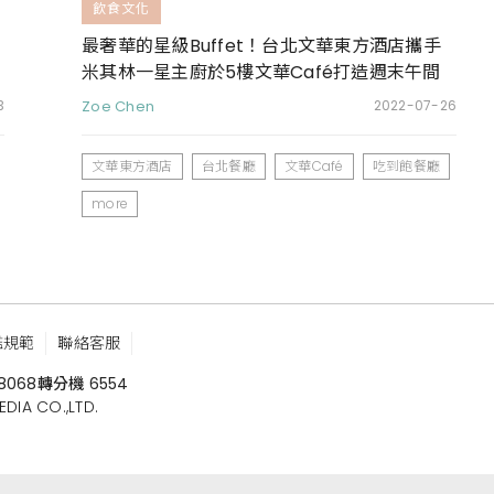
飲食文化
最奢華的星級Buffet！台北文華東方酒店攜手
米其林一星主廚於5樓文華Café打造週末午間
大確幸
3
Zoe Chen
2022-07-26
文華東方酒店
台北餐廳
文華Café
吃到飽餐廳
more
鑑規範
聯絡客服
8068
轉分機 6554
 CO.,LTD.