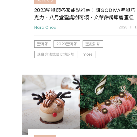
2023聖誕節各家甜點推薦！讓GODIVA聖誕巧
克力、八月堂聖誕樹可頌、文華餅房麋鹿蛋糕
陪你共度佳節
Nara Chou
2023-11-1
聖誕節
2023聖誕節
聖誕甜點
珠寶盒法式點心烘焙坊
more