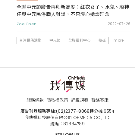
全聯中元節廣告再創新高度：紅衣女子、水鬼、魔神
仔與中元民俗職人對談，不只談心還談理念
Zoe Chen
2022-07-26
台灣民俗活動
中元節
全聯福利中心
搶孤
more
服務條款
隱私權政策
評鑑規範
聯絡客服
廣告刊登服務專線:
(02)2377-8068
轉分機 6554
我傳媒科技股份有限公司 OHMEDIA CO.,LTD.
統編：82884789
FOLLOW US