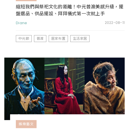
縮短我們與祭祀文化的距離！中元普渡美感升級，擺
盤選品、供品擺設、拜拜儀式第一次就上手
Diane
2022-08-11
中元節
普渡
居家布置
生活家居
娛樂藝文