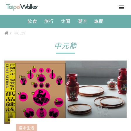
飲食
旅行
休閒
潮流
專欄
>
中元節
中元節
居家生活