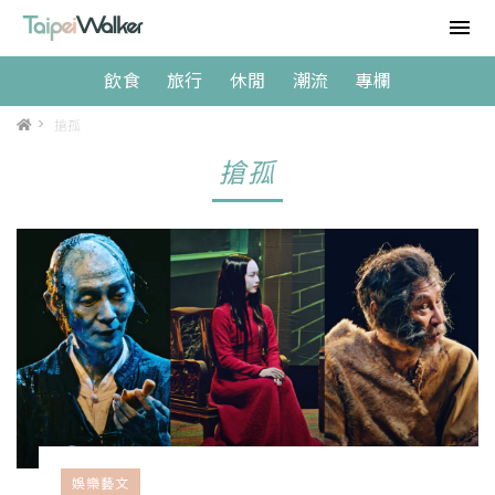
飲食
旅行
休閒
潮流
專欄
>
搶孤
搶孤
娛樂藝文