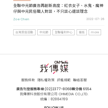
全聯中元節廣告再創新高度：紅衣女子、水鬼、魔神
仔與中元民俗職人對談，不只談心還談理念
Zoe Chen
2022-07-26
台灣民俗活動
中元節
全聯福利中心
搶孤
more
服務條款
隱私權政策
評鑑規範
聯絡客服
廣告刊登服務專線:
(02)2377-8068
轉分機 6554
我傳媒科技股份有限公司 OHMEDIA CO.,LTD.
統編：82884789
FOLLOW US