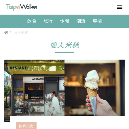
飲食
旅行
休閒
潮流
專欄
>
懦夫米糕
懦夫米糕
飲食文化