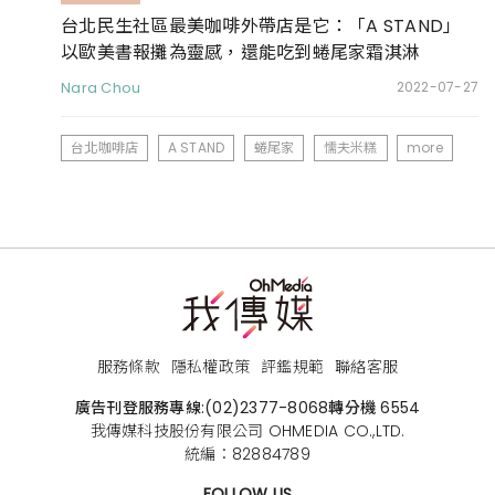
台北民生社區最美咖啡外帶店是它：「A STAND」
以歐美書報攤為靈感，還能吃到蜷尾家霜淇淋
Nara Chou
2022-07-27
台北咖啡店
A STAND
蜷尾家
懦夫米糕
more
服務條款
隱私權政策
評鑑規範
聯絡客服
廣告刊登服務專線:
(02)2377-8068
轉分機 6554
我傳媒科技股份有限公司 OHMEDIA CO.,LTD.
統編：82884789
FOLLOW US