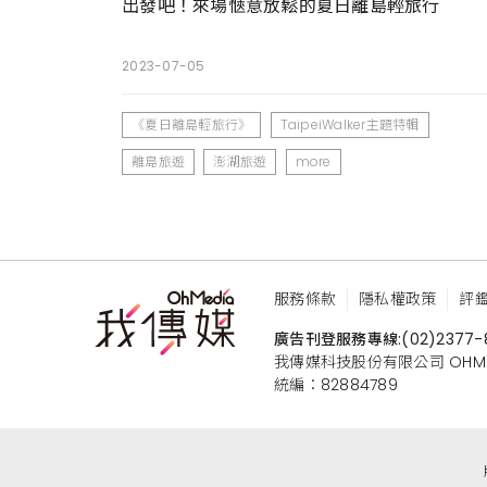
出發吧！來場愜意放鬆的夏日離島輕旅行
2023-07-05
《夏日離島輕旅行》
TaipeiWalker主題特輯
離島旅遊
澎湖旅遊
more
服務條款
隱私權政策
評
廣告刊登服務專線:
(02)2377-
我傳媒科技股份有限公司 OHMEDIA
統編：82884789