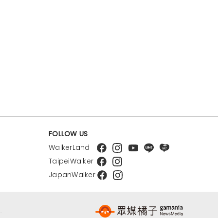
FOLLOW US
WalkerLand
TaipeiWalker
JapanWalker
.