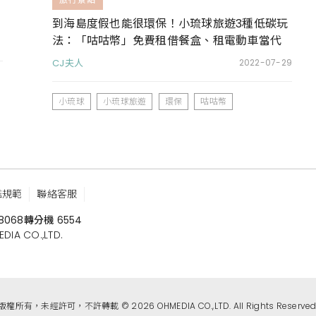
到海島度假也能很環保！小琉球旅遊3種低碳玩
法：「咕咕幣」免費租借餐盒、租電動車當代
步工具……
CJ夫人
2022-07-29
小琉球
小琉球旅遊
環保
咕咕幣
鑑規範
聯絡客服
8068
轉分機 6554
 CO.,LTD.
版權所有，未經許可，不許轉載 © 2026 OHMEDIA CO.,LTD. All Rights Reserved