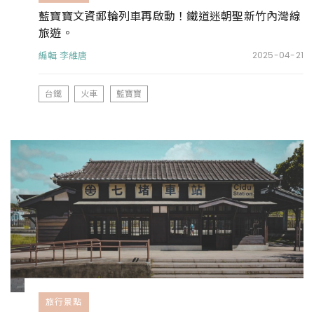
藍寶寶文資郵輪列車再啟動！鐵道迷朝聖新竹內灣線
旅遊。
編輯 李維唐
2025-04-21
台鐵
火車
藍寶寶
旅行景點