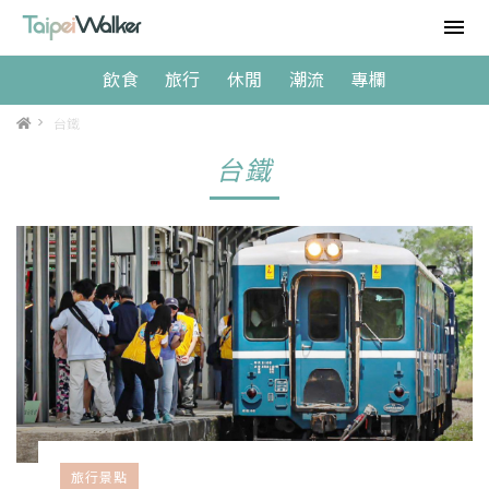
飲食
旅行
休閒
潮流
專欄
>
台鐵
台鐵
旅行景點