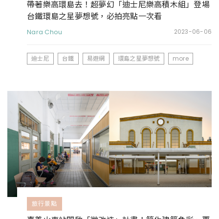
帶著樂高環島去！超夢幻「迪士尼樂高積木組」登場
台鐵環島之星夢想號，必拍亮點一次看
Nara Chou
2023-06-06
迪士尼
台鐵
易遊網
環島之星夢想號
more
旅行景點