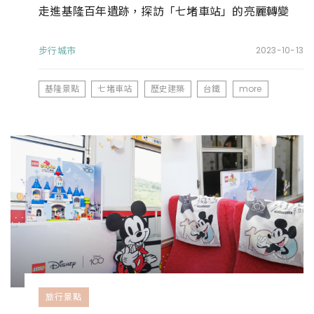
走進基隆百年遺跡，探訪「七堵車站」的亮麗轉變
步行城市
2023-10-13
基隆景點
七堵車站
歷史建築
台鐵
more
旅行景點