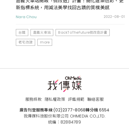
嘉義火車站開啟「微改造」計畫！簡化建築色彩、更
新指標系統，用減法美學找回古蹟的質樸美感
Nara Chou
2022-08-01
台鐵
嘉義火車站
BackToTheFuture微改造計畫
老宅改建
more
服務條款
隱私權政策
評鑑規範
聯絡客服
廣告刊登服務專線:
(02)2377-8068
轉分機 6554
我傳媒科技股份有限公司 OHMEDIA CO.,LTD.
統編：82884789