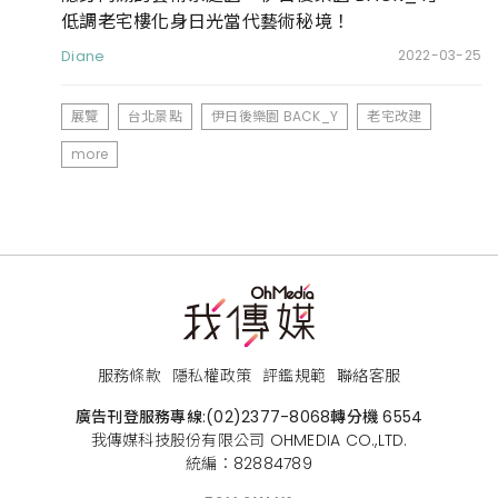
低調老宅樓化身日光當代藝術秘境！
Diane
2022-03-25
展覽
台北景點
伊日後樂園 BACK_Y
老宅改建
more
服務條款
隱私權政策
評鑑規範
聯絡客服
廣告刊登服務專線:
(02)2377-8068
轉分機 6554
我傳媒科技股份有限公司 OHMEDIA CO.,LTD.
統編：82884789