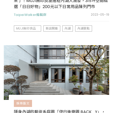
來了！MUJI無印良品進駐內湖大潤發，315坪空間精
選「日日好物」200元以下日常用品陳列門市
TaipeiWalker編輯群
2023-05-19
MUJI無印良品
新店開幕
內湖
內湖景點
娛樂藝文
隱身內湖的藝術系庭園「伊日後樂園 BACK_Y」，