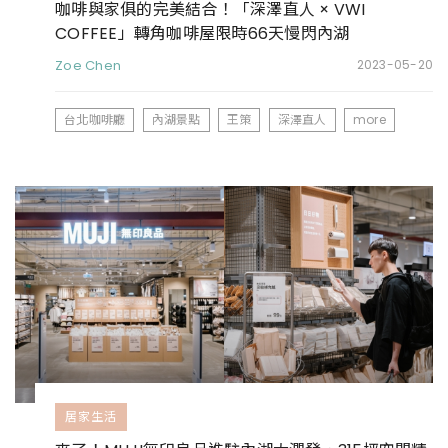
咖啡與家俱的完美結合！「深澤直人 × VWI
COFFEE」轉角咖啡屋限時66天慢閃內湖
Zoe Chen
2023-05-20
台北咖啡廳
內湖景點
王策
深澤直人
more
居家生活