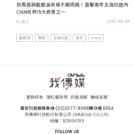
到馬祖與藍眼淚來場不期而遇！直擊南竿北海坑道內
CNN世界15大奇景之一
CJ夫人
2022-08-03
藍眼淚
馬祖
北海坑道
南竿
more
服務條款
隱私權政策
評鑑規範
聯絡客服
廣告刊登服務專線:
(02)2377-8068
轉分機 6554
我傳媒科技股份有限公司 OHMEDIA CO.,LTD.
統編：82884789
FOLLOW US