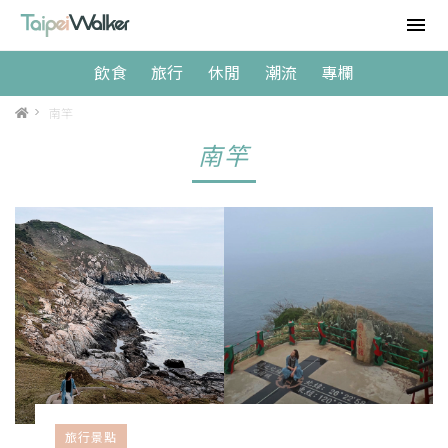
飲食
旅行
休閒
潮流
專欄
>
南竿
南竿
旅行景點