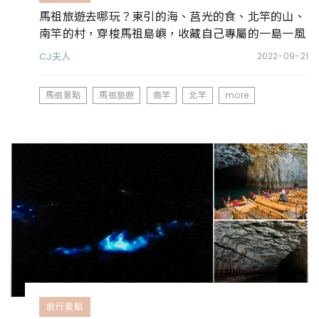
馬祖旅遊去哪玩？東引的海、莒光的食、北竿的山、
南竿的村，穿梭馬祖島嶼，收藏自己專屬的一島一風
光
CJ夫人
2022-09-21
馬祖景點
馬祖旅遊
南竿
北竿
more
旅行景點